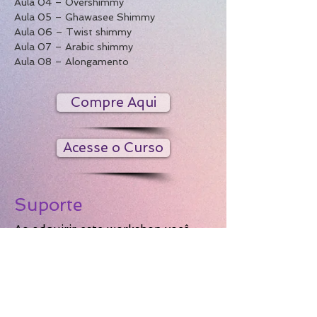
Aula 04 – Overshimmy
Aula 05 – Ghawasee Shimmy
Aula 06 – Twist shimmy
Aula 07 – Arabic shimmy
Aula 08 – Alongamento
Compre Aqui
Acesse o Curso
Suporte
Ao adquirir este workshop você
poderá entrar em contato
diretamente com a professora
pelos canais disponibilizados para
tirar suas dúvidas. Você também
poderá enviar-lhe um vídeo
dançando a sequência coreográfica