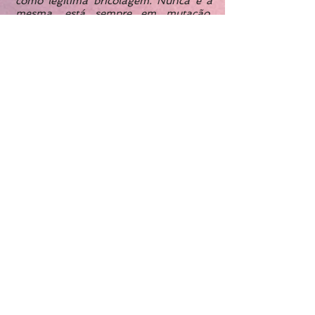
como legítima bricolagem. Nunca é a
mesma, está sempre em mutação,
tomando os elementos que encontra,
reciclando, e recriando novas coisas.
Como um caleidoscópio, hora ressalta
o figurino, hora as marcações cênicas.
Num momento vê-se a estética soturna
da arte gótica, noutro a força ardente
do Flamenco, noutro instante ainda a
suavidade da dança do ventre e a
leveza exótica das mãos formando
mudras. A reciclagem está em tudo, no
aproveitamento de tecidos, materiais
sintéticos e naturais, no uso de
conchas, penas e sementes. O
elemento tradicional, remetendo aos
enfeites das mulheres orientais,
aparece nas moedas, nos braceletes,
que ao final se misturam aos adornos
indianos, aos xales espanhóis, às flores
havaianas, à chita nordestina.
O Tribal é assim, um mosaico, uma
marchetaria, que burilada, colada,
unida pelas mãos dos círculos de
mulheres, formam novas imagens,