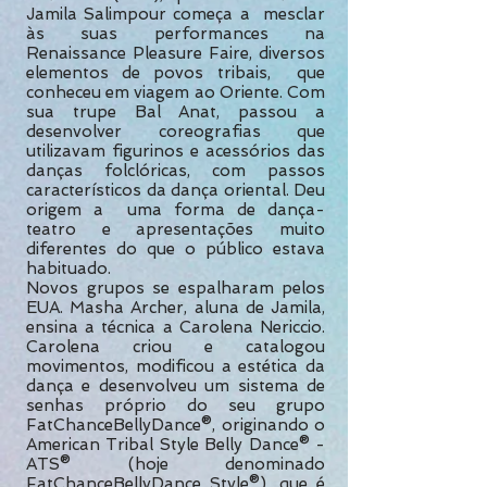
Jamila Salimpour começa a mesclar
às suas performances na
Renaissance Pleasure Faire, diversos
elementos de povos tribais, que
conheceu em viagem ao Oriente. Com
sua trupe Bal Anat, passou a
desenvolver coreografias que
utilizavam figurinos e acessórios das
danças folclóricas, com passos
característicos da dança oriental. Deu
origem a uma forma de dança-
teatro e apresentações muito
diferentes do que o público estava
habituado.
Novos grupos se espalharam pelos
EUA. Masha Archer, aluna de Jamila,
ensina a técnica a Carolena Nericcio.
Carolena criou e catalogou
movimentos, modificou a estética da
dança e desenvolveu um sistema de
senhas próprio do seu grupo
FatChanceBellyDance®, originando o
American Tribal Style Belly Dance® -
ATS® (hoje denominado
FatChanceBellyDance Style®), que é