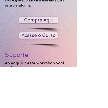
vivo e gravado simultaneamente para 
esta plataforma.
Compre Aqui
Acesse o Curso
Suporte
Ao adquirir este workshop você
poderá entrar em contato
diretamente com a professora
pelos canais disponibilizados para
tirar suas dúvidas. Você também
poderá enviar-lhe um vídeo
dançando a sequência coreográfica
deste workshop, se desejar um
feedback gratuito do seu
aprendizado (opcional).