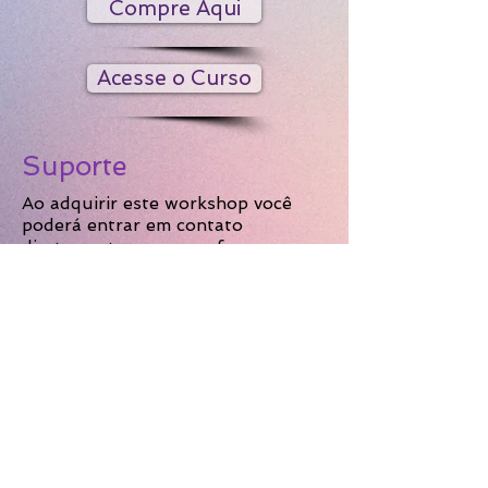
Compre Aqui
Acesse o Curso
Suporte
Ao adquirir este workshop você
poderá entrar em contato
diretamente com a professora
pelos canais disponibilizados para
tirar suas dúvidas. Você também
poderá enviar-lhe um vídeo
dançando a sequência coreográfica
deste workshop, se desejar um
feedback gratuito do seu
aprendizado (opcional).
Voltar para os cu
rsos
disponíveis