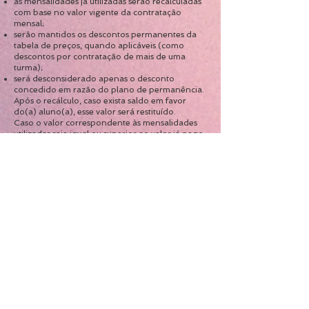
as mensalidades já utilizadas serão recalculadas
com base no valor vigente da contratação
mensal;
serão mantidos os descontos permanentes da
tabela de preços, quando aplicáveis (como
descontos por contratação de mais de uma
turma);
será desconsiderado apenas o desconto
concedido em razão do plano de permanência.
Após o recálculo, caso exista saldo em favor
do(a) aluno(a), esse valor será restituído.
Caso o valor correspondente às mensalidades
utilizadas seja igual ou superior ao valor já pago,
não haverá valores a restituir.
Reembolso
Quando houver direito à restituição, o
reembolso será realizado em até 30 (trinta) dias
corridos, pelo mesmo meio de pagamento
utilizado ou por transferência bancária indicada
pelo(a) aluno(a).
Casos excepcionais
Situações excepcionais, como problemas graves
de saúde, mudança definitiva de cidade ou
outras circunstâncias relevantes, poderão ser
analisadas individualmente pela administração
do estúdio.